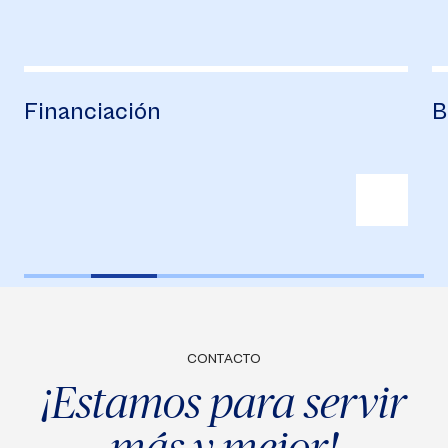
nanciación
Bienes
CONTACTO
¡Estamos para servir
más y mejor!