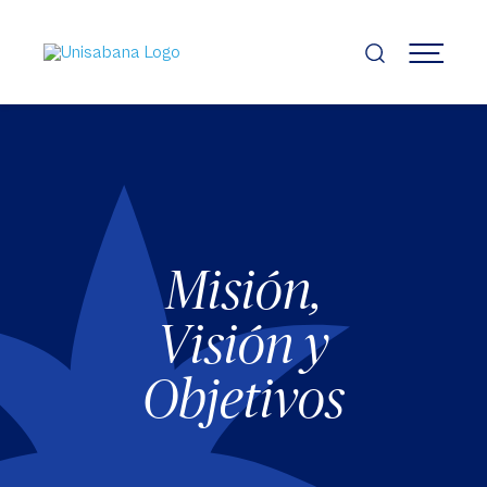
Pasar
al
contenido
MENÚ
principal
Misión,
Visión y
Objetivos