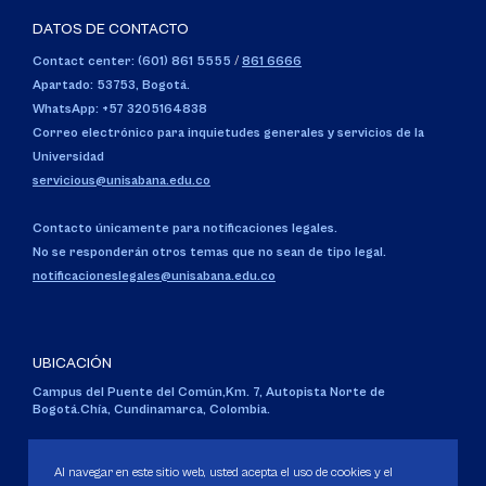
DATOS DE CONTACTO
Contact center: (601) 861 5555
/
861 6666
Apartado: 53753, Bogotá.
WhatsApp: +57 3205164838
Correo electrónico para inquietudes generales y servicios de la
Universidad
servicious@unisabana.edu.co
Contacto únicamente para notificaciones legales.
No se responderán otros temas que no sean de tipo legal.
notificacioneslegales@unisabana.edu.co
UBICACIÓN
Campus del Puente del Común,
Km. 7, Autopista Norte de
Bogotá.
Chía, Cundinamarca, Colombia.
Código SNIES 1711
Personería Jurídica:
Resolución 130 del 14 de enero de 1980
.
Al navegar en este sitio web, usted acepta el uso de cookies y el
Ministerio de Educación Nacional.