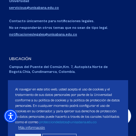
Universidad
servicious@unisabana.edu.co
Contacto únicamente para notificaciones legales.
No se responderán otros temas que no sean de tipo legal.
notificacioneslegales@unisabana.edu.co
UBICACIÓN
Campus del Puente del Común,
Km. 7, Autopista Norte de
Bogotá.
Chía, Cundinamarca, Colombia.
Código SNIES 1711
Personería Jurídica:
Resolución 130 del 14 de enero de 1980
.
Al navegar en este sitio web, usted acepta el uso de cookies y el
Ministerio de Educación Nacional.
tratamiento de sus datos personales por parte de la Universidad
conforme a su política de cookies y la política de protección de datos
personales. En cualquier momento podrá configurar el uso de
cookies en su ordenador, y para ejercer sus derechos de protección
de datos personales puede hacerlo a través de los canales habilitados
como el correo
protecciondedatos@unisabana.edu.co
Política de Protección de datos
Más información
Política de Cookies