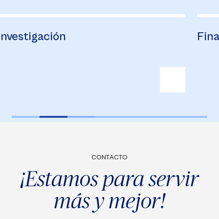
Financiación
B
CONTACTO
¡Estamos para servir
más y mejor!