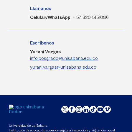
Llámanos
Celular/WhatsApp:
+ 57 320 5151086
Escríbenos
Yurani Vargas
info.posgrado@unisabana.edu.co
yurani.vargas@unisabana.edu.co
Universidad de La Sabana
Institución de educación superior sujeta a inspección y vigilancia por el