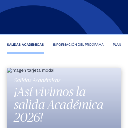
SALIDAS ACADÉMICAS
INFORMACIÓN DEL PROGRAMA
PLAN DE
Salidas Académicas
¡Así vivimos la
salida Académica
2026!