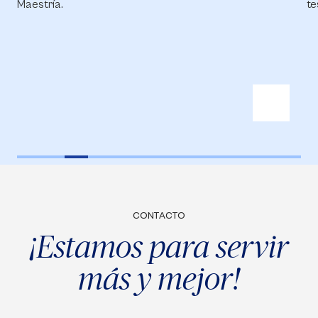
Maestría.
te
CONTACTO
¡Estamos para servir
más y mejor!