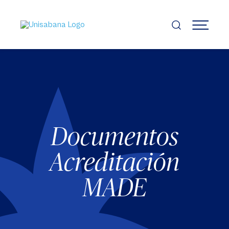
Pasar
al
contenido
MENÚ
principal
Documentos
Acreditación
MADE