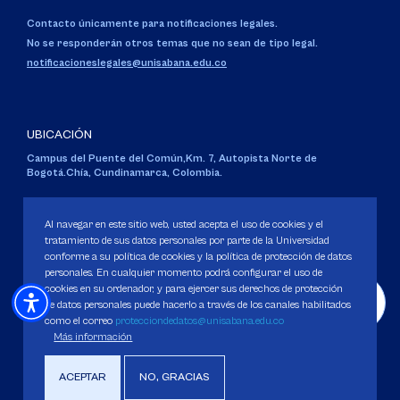
Contacto únicamente para notificaciones legales.
No se responderán otros temas que no sean de tipo legal.
notificacioneslegales@unisabana.edu.co
UBICACIÓN
Campus del Puente del Común,
Km. 7, Autopista Norte de
Bogotá.
Chía, Cundinamarca, Colombia.
Código SNIES 1711
Personería Jurídica:
Resolución 130 del 14 de enero de 1980
.
Al navegar en este sitio web, usted acepta el uso de cookies y el
Ministerio de Educación Nacional.
tratamiento de sus datos personales por parte de la Universidad
conforme a su política de cookies y la política de protección de datos
personales. En cualquier momento podrá configurar el uso de
cookies en su ordenador, y para ejercer sus derechos de protección
de datos personales puede hacerlo a través de los canales habilitados
como el correo
protecciondedatos@unisabana.edu.co
Política de Protección de datos
Más información
Política de Cookies
Derechos Pecuniarios
ACEPTAR
NO, GRACIAS