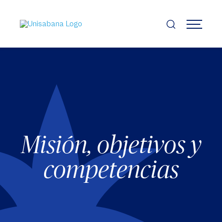
Pasar
al
contenido
MENÚ
principal
Misión, objetivos y
competencias