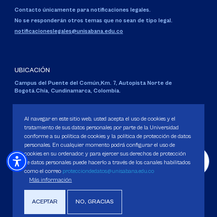
Contacto únicamente para notificaciones legales.
No se responderán otros temas que no sean de tipo legal.
notificacioneslegales@unisabana.edu.co
UBICACIÓN
Campus del Puente del Común,
Km. 7, Autopista Norte de
Bogotá.
Chía, Cundinamarca, Colombia.
Código SNIES 1711
Personería Jurídica:
Resolución 130 del 14 de enero de 1980
.
Al navegar en este sitio web, usted acepta el uso de cookies y el
Ministerio de Educación Nacional.
tratamiento de sus datos personales por parte de la Universidad
conforme a su política de cookies y la política de protección de datos
personales. En cualquier momento podrá configurar el uso de
cookies en su ordenador, y para ejercer sus derechos de protección
de datos personales puede hacerlo a través de los canales habilitados
como el correo
protecciondedatos@unisabana.edu.co
Política de Protección de datos
Más información
Política de Cookies
Derechos Pecuniarios
ACEPTAR
NO, GRACIAS