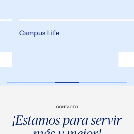
Campus Life
B
CONTACTO
¡Estamos para servir
más y mejor!