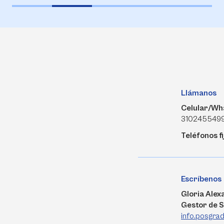
Llámanos
Celular/Wh
310245549
Teléfonos fi
Escríbenos
Gloria Ale
Gestor de S
info.posgra