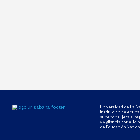
Universidad de La 
Institución de educa
superior sujeta a in
y vigilancia por el Min
de Educación Nacion