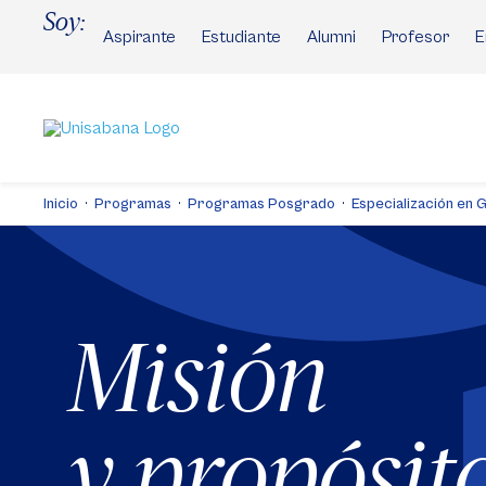
Pasar
Soy:
al
Aspirante
Estudiante
Alumni
Profesor
E
contenido
principal
Inicio
Programas
Programas Posgrado
Especialización en G
Misión
y propósit