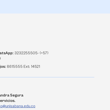
atsApp:
3232255505- (+57)
9
jos:
8615555 Ext: 14521
xandra Segura
ervicios.
do@unisabana.edu.co