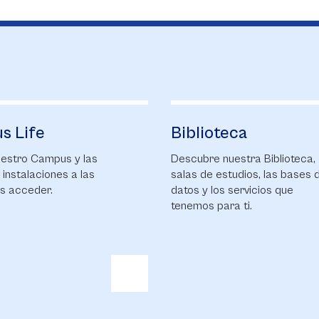
Biblioteca
Alumni Sab
Descubre nuestra Biblioteca,
Entérate de las últ
salas de estudios, las bases de
novedades para n
datos y los servicios que
comunidad de gra
tenemos para ti.