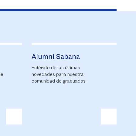
ana
Financiación
imas
UniSabana ofrece a sus
uestra
estudiantes una amplia gama de
duados.
opciones de financiación
directa, a corto y mediano
plazo.