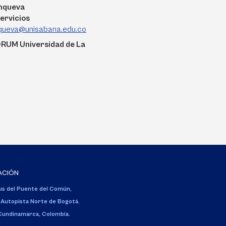
anqueva
ervicios
nqueva@unisabana.edu.co
ORUM Universidad de La
ACIÓN
s del Puente del Común,
 Autopista Norte de Bogotá.
 Cundinamarca, Colombia.