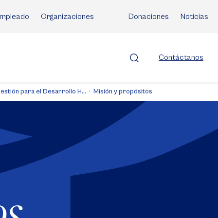
mpleado
Organizaciones
Donaciones
Noticias
Contáctanos
estión para el Desarrollo H...
Misión y propósitos
os