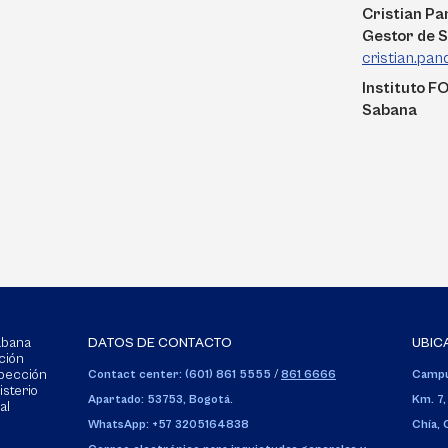
Cristian P
Gestor de S
cristian.pa
Instituto F
Sabana
Sabana
DATOS DE CONTACTO
UBIC
ción
spección
Contact center: (601) 861 5555
/
861 6666
Campu
isterio
Apartado: 53753, Bogotá.
Km. 7,
al
WhatsApp: +57 3205164838
Chía,