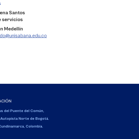
s
lena Santos
 servicios
n Medellín
ado@unisabana.edu.co
ACIÓN
s del Puente del Común,
 Autopista Norte de Bogotá.
 Cundinamarca, Colombia.