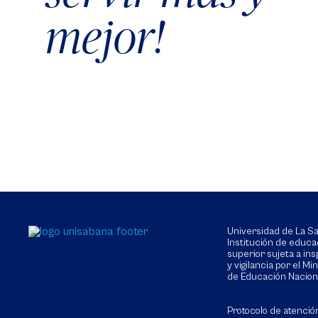
mejor!
Universidad de La 
Institución de educa
superior sujeta a in
y vigilancia por el Min
de Educación Nacion
Protocolo de atenció