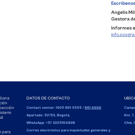
Escríbeno
Angelis Mi
Gestora de
Informes e
info.posgr
Sabana
DATOS DE CONTACTO
UBIC
ción
spección
Contact center: (601) 861 5555
/
861 6666
Campu
isterio
Apartado: 53753, Bogotá.
Km. 7,
al
WhatsApp: +57 3205164838
Chía,
Correo electrónico para inquietudes generales y
n para