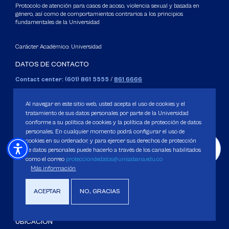
Protocolo de atención para casos de acoso, violencia sexual y basada en
género, así como de comportamientos contrarios a los principios
fundamentales de la Universidad
Carácter Académico: Universidad
DATOS DE CONTACTO
Contact center: (601) 861 5555
/
861 6666
Apartado: 53753, Bogotá.
WhatsApp: +57 3205164838
Al navegar en este sitio web, usted acepta el uso de cookies y el
Correo electrónico para inquietudes generales y servicios de la
tratamiento de sus datos personales por parte de la Universidad
conforme a su política de cookies y la política de protección de datos
Universidad
personales. En cualquier momento podrá configurar el uso de
servicious@unisabana.edu.co
cookies en su ordenador, y para ejercer sus derechos de protección
de datos personales puede hacerlo a través de los canales habilitados
Contacto únicamente para notificaciones legales.
como el correo
protecciondedatos@unisabana.edu.co
Más información
No se responderán otros temas que no sean de tipo legal.
notificacioneslegales@unisabana.edu.co
ACEPTAR
NO, GRACIAS
UBICACIÓN