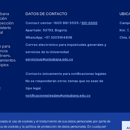
Sabana
DATOS DE CONTACTO
UBIC
ción
spección
Contact center: (601) 861 5555
/
861 6666
Campu
isterio
Apartado: 53753, Bogotá.
Km. 7,
al
WhatsApp: +57 3205164838
Chía,
Correo electrónico para inquietudes generales y
n para
encia
servicios de la Universidad
énero,
servicious@unisabana.edu.co
tamientos
cipios
Contacto únicamente para notificaciones legales.
No se responderán otros temas que no sean de
:
tipo legal.
notificacioneslegales@unisabana.edu.co
acepta el uso de cookies y el tratamiento de sus datos personales por parte de
a de cookies y la política de protección de datos personales. En cualquier
A