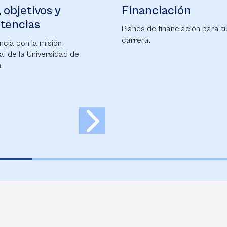
ermería. Todo lo anterior
para asumir y enfrentar l
iación
Bienestar
ras a buscar la meta de
alteraciones irremediable
ería de promover,
respectivos tratamientos.
financiación para tu
Conoce Bienestar
er y mejorar la salud del
o, niño o adulto en estado
.