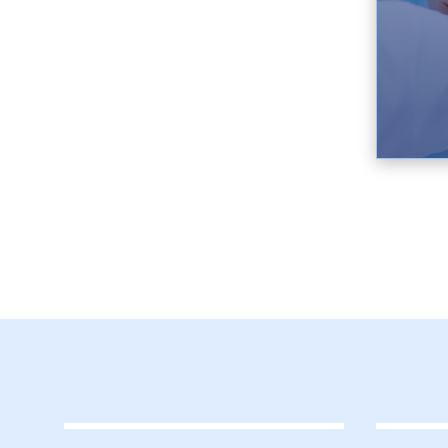
quehac
al neo
un ser
adapta
todas 
circun
lo rod
compor
Desde 
hace e
valora
fisioló
estímu
provoc
adapta
mecan
regula
para h
crítica
adapta