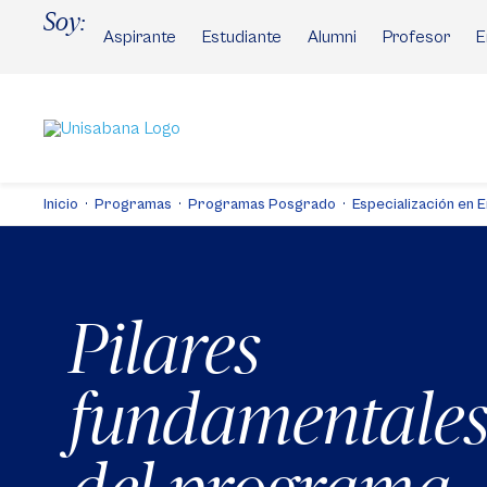
Pasar
Soy:
al
Aspirante
Estudiante
Alumni
Profesor
E
contenido
principal
Inicio
Programas
Programas Posgrado
Especialización en 
Pilares
fundamentale