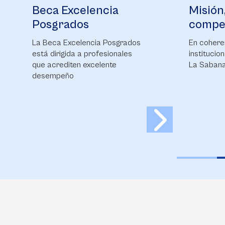
de enf
Misión, objetivos y
Financ
con mi
competencias
enferm
Planes de 
manten
carrera.
En coherencia con la misión
neonat
institucional de la Universidad de
crítico
La Sabana