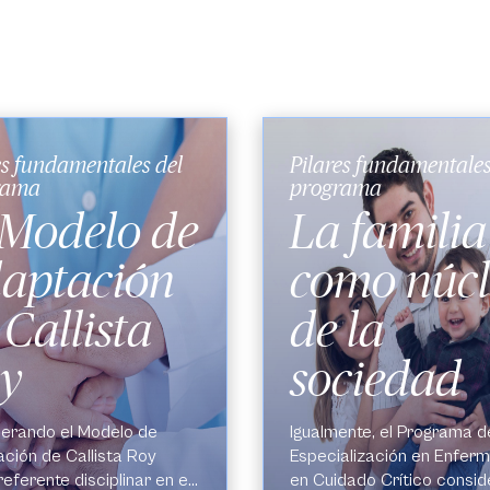
es fundamentales del
Pilares fundamentales
rama
programa
 Modelo de
La familia
aptación
como núc
 Callista
de la
y
sociedad
erando el Modelo de
Igualmente, el Programa d
ción de Callista Roy
Especialización en Enferm
eferente disciplinar en el
en Cuidado Crítico
consid