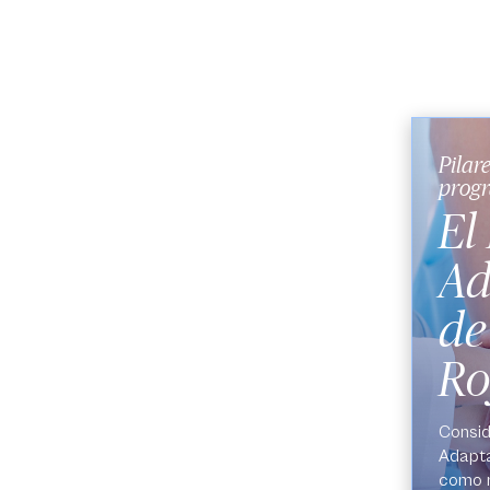
Pilar
prog
El
Ad
de
Ro
Consid
Adapta
como r