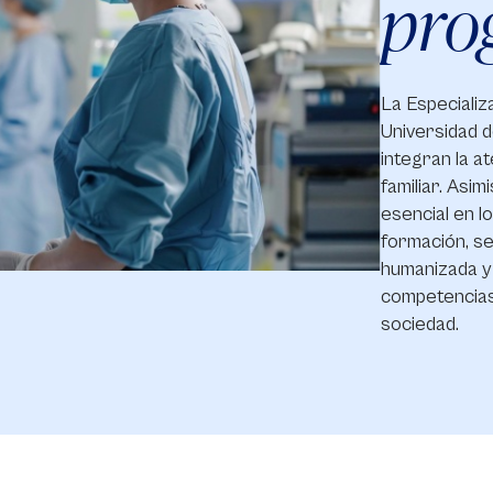
pro
La Especializ
Universidad d
integran la at
familiar. Asim
esencial en l
formación, se
humanizada y 
competencias
sociedad.