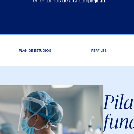
en entornos de alta complejidad.
PLAN DE ESTUDIOS
PERFILES
Pila
fun