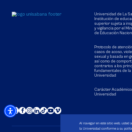
Universidad de La 
Institución de educa
superior sujeta a in
y vigilancia por el Min
de Educación Nacion
Protocolo de atenció
casos de acoso, viol
sexual y basada en g
así como de compor
contrarios a los prin
fundamentales de la
Universidad
Carácter Académico
Universidad
Al navegar en este sitio web, usted 
la Universidad conforme a su polític