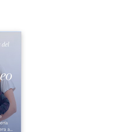
 del
leo
e
ería
era a