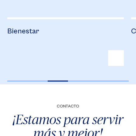
Bienestar
C
CONTACTO
¡Estamos para servir
más y mejor!