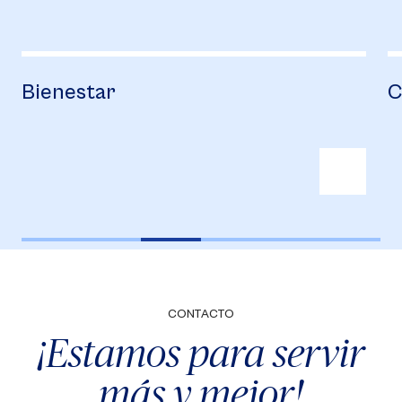
Bienestar
C
CONTACTO
¡Estamos para servir
más y mejor!