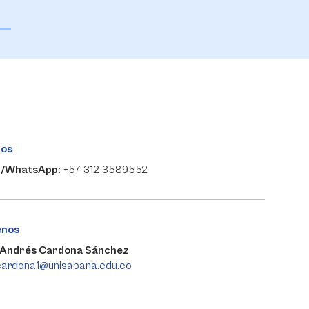
nos
r/WhatsApp:
+57 312 3589552
enos
 Andrés Cardona Sánchez
.cardona1@unisabana.edu.co