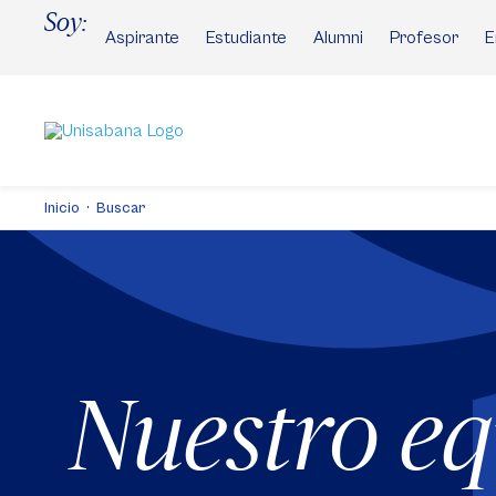
Pasar
Soy:
al
Aspirante
Estudiante
Alumni
Profesor
E
contenido
principal
Inicio
Buscar
Nuestro e