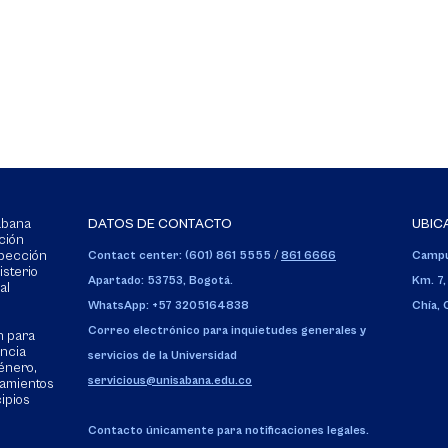
Sabana
DATOS DE CONTACTO
UBIC
ción
spección
Contact center: (601) 861 5555
/
861 6666
Campu
isterio
Apartado: 53753, Bogotá.
Km. 7,
al
WhatsApp: +57 3205164838
Chía,
Correo electrónico para inquietudes generales y
n para
encia
servicios de la Universidad
énero,
servicious@unisabana.edu.co
tamientos
cipios
Contacto únicamente para notificaciones legales.