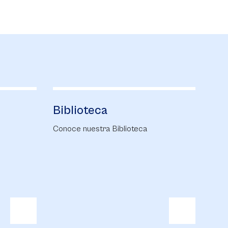
Alumni Sabana
blioteca
Alumni Sabana