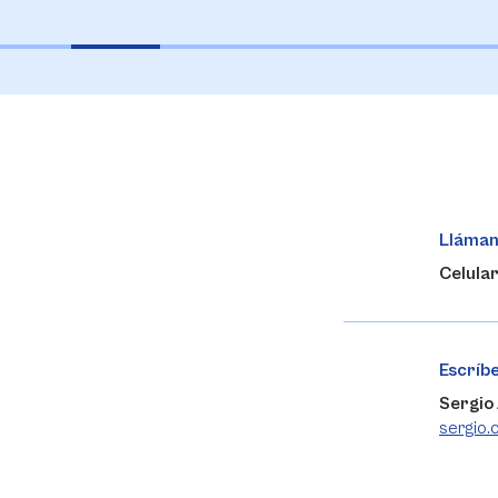
Lláma
Celula
Escríb
Sergio
sergio