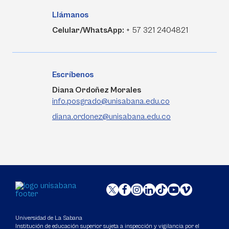
Llámanos
Celular/WhatsApp:
+ 57 321 2404821
Escríbenos
Diana Ordoñez Morales
info.posgrado@unisabana.edu.co
diana.ordonez@unisabana.edu.co
Universidad de La Sabana
Institución de educación superior sujeta a inspección y vigilancia por el