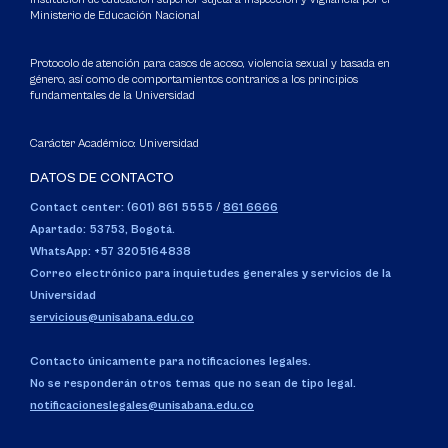
directrices de estándares de calidad nacional
Ministerio de Educación Nacional
e internacional y dentro del marco legal vigente;
estará además en condiciones de realizar la
Protocolo de atención para casos de acoso, violencia sexual y basada en
género, así como de comportamientos contrarios a los principios
estructuración y fortalecimiento del recurso
fundamentales de la Universidad
humano y técnico que se desempeñe en las
unidades, evaluar y realizar los ajustes
Carácter Académico: Universidad
locativos exigidos por ley y por la demanda de
DATOS DE CONTACTO
su propia unidad para un buen ejercicio
profesional y realizar análisis estadístico, de
Contact center: (601) 861 5555
/
861 6666
Apartado: 53753, Bogotá.
indicadores de gestión, planes de trabajo y de
WhatsApp: +57 3205164838
desarrollo estratégico de su unidad de la mano
Correo electrónico para inquietudes generales y servicios de la
del desarrollo global que tiene la especialidad.
Universidad
servicious@unisabana.edu.co
Docente: debe integrar los elementos
necesarios para transmitir sus conocimientos a
Contacto únicamente para notificaciones legales.
otros grupos de médicos o especialistas en
No se responderán otros temas que no sean de tipo legal.
formación y contribuir al desarrollo de la
notificacioneslegales@unisabana.edu.co
especialidad en el país. Durante la formación
que se ofrece en la escuela de posgrados se