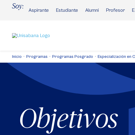
Pasar
Soy:
al
Aspirante
Estudiante
Alumni
Profesor
E
contenido
principal
Inicio
Programas
Programas Posgrado
Especialización en 
Objetivos