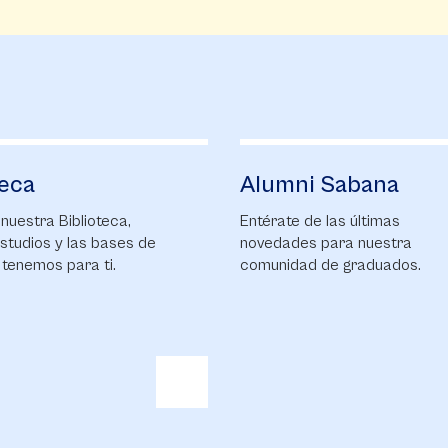
i Sabana
Financiación
de las últimas
UniSabana ofrece a sus
s para nuestra
estudiantes una amplia gam
d de graduados.
opciones de financiación
directa, a corto y mediano
plazo.