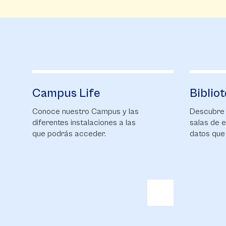
Biblioteca
Alumn
Descubre nuestra Biblioteca,
Entérate 
salas de estudios y las bases de
novedade
datos que tenemos para ti.
comunida