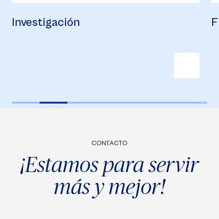
vestigación
Financ
CONTACTO
¡Estamos para servir
más y mejor!