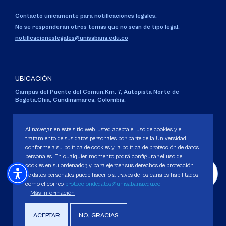
Contacto únicamente para notificaciones legales.
No se responderán otros temas que no sean de tipo legal.
notificacioneslegales@unisabana.edu.co
UBICACIÓN
Campus del Puente del Común,
Km. 7, Autopista Norte de
Bogotá.
Chía, Cundinamarca, Colombia.
Código SNIES 1711
Personería Jurídica:
Resolución 130 del 14 de enero de 1980
.
Al navegar en este sitio web, usted acepta el uso de cookies y el
Ministerio de Educación Nacional.
tratamiento de sus datos personales por parte de la Universidad
conforme a su política de cookies y la política de protección de datos
personales. En cualquier momento podrá configurar el uso de
cookies en su ordenador, y para ejercer sus derechos de protección
de datos personales puede hacerlo a través de los canales habilitados
como el correo
protecciondedatos@unisabana.edu.co
Política de Protección de datos
Más información
Política de Cookies
Derechos Pecuniarios
ACEPTAR
NO, GRACIAS