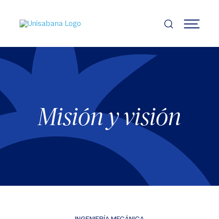
Pasar
al
contenido
MENÚ
principal
Misión y visión