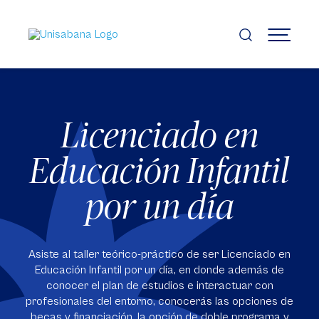
Pasar
al
contenido
MENÚ
principal
Licenciado en
Educación Infantil
por un día
Asiste al taller teórico-práctico de ser Licenciado en
Educación Infantil por un día, en donde además de
conocer el plan de estudios e interactuar con
profesionales del entorno, conocerás las opciones de
becas y financiación, la opción de doble programa y