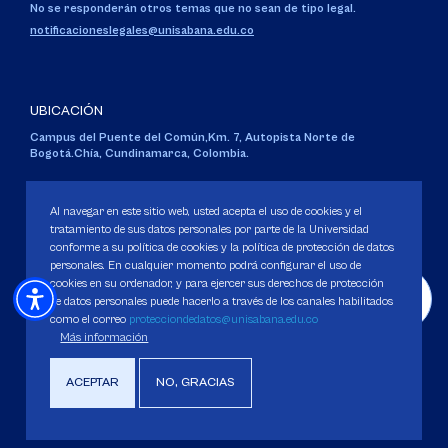
No se responderán otros temas que no sean de tipo legal.
notificacioneslegales@unisabana.edu.co
UBICACIÓN
Campus del Puente del Común,
Km. 7, Autopista Norte de
Bogotá.
Chía, Cundinamarca, Colombia.
Código SNIES 1711
Personería Jurídica:
Resolución 130 del 14 de enero de 1980
.
Al navegar en este sitio web, usted acepta el uso de cookies y el
Ministerio de Educación Nacional.
tratamiento de sus datos personales por parte de la Universidad
conforme a su política de cookies y la política de protección de datos
personales. En cualquier momento podrá configurar el uso de
cookies en su ordenador, y para ejercer sus derechos de protección
de datos personales puede hacerlo a través de los canales habilitados
como el correo
protecciondedatos@unisabana.edu.co
Política de Protección de datos
Más información
Política de Cookies
Derechos Pecuniarios
ACEPTAR
NO, GRACIAS
Copyright 2025 Universidad de La Sabana. Todos los derechos Reservados.