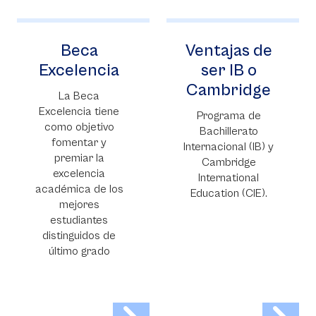
Ventajas de
Consultorio
ser IB o
Jurídico y
Cambridge
Centro de
Conciliación
Programa de
Bachillerato
Es una
Internacional (IB) y
dependencia de la
Cambridge
Facultad de
International
Estudios Jurídicos,
Education (CIE).
Políticos e
Internacionales que
tiene como
objetivo brindar
asesorías jurídicas
gratuitas