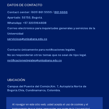
DATOS DE CONTACTO
Contact center: (601) 861 5555
/
861 6666
Apartado: 53753, Bogotá.
WhatsApp: +57 3205164838
Correo electrónico para inquietudes generales y servicios de la
Universidad
servicious@unisabana.edu.co
Contacto únicamente para notificaciones legales.
No se responderán otros temas que no sean de tipo legal.
notificacioneslegales@unisabana.edu.co
UBICACIÓN
Campus del Puente del Común,
Km. 7, Autopista Norte de
Bogotá.
Chía, Cundinamarca, Colombia.
Código SNIES 1711
Personería Jurídica:
Resolución 130 del 14 de enero de 1980
.
Al navegar en este sitio web, usted acepta el uso de cookies y el
Ministerio de Educación Nacional.
tratamiento de sus datos personales por parte de la Universidad