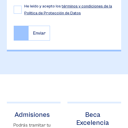
He leído y acepto los
términos y condiciones de la
Política de Protección de Datos
es
Beca
Ventajas de
Excelencia
ser IB o
 tu