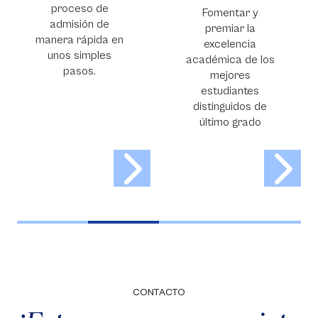
Cambridge
Fomentar y
premiar la
Cambridge
en
excelencia
International
académica de los
Education (CIE) y
mejores
Advanced
estudiantes
Placement (AP).
distinguidos de
último grado
CONTACTO