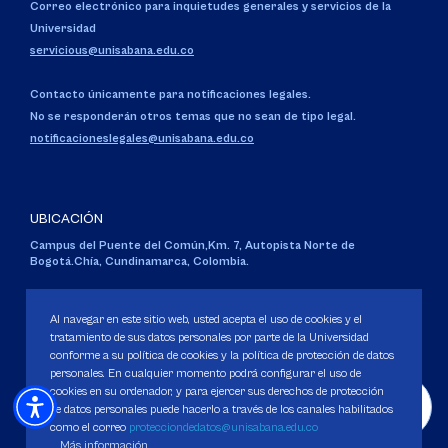
Correo electrónico para inquietudes generales y servicios de la
Universidad
servicious@unisabana.edu.co
Contacto únicamente para notificaciones legales.
No se responderán otros temas que no sean de tipo legal.
notificacioneslegales@unisabana.edu.co
UBICACIÓN
Campus del Puente del Común,
Km. 7, Autopista Norte de
Bogotá.
Chía, Cundinamarca, Colombia.
Código SNIES 1711
Personería Jurídica:
Resolución 130 del 14 de enero de 1980
.
Al navegar en este sitio web, usted acepta el uso de cookies y el
Ministerio de Educación Nacional.
tratamiento de sus datos personales por parte de la Universidad
conforme a su política de cookies y la política de protección de datos
personales. En cualquier momento podrá configurar el uso de
cookies en su ordenador, y para ejercer sus derechos de protección
de datos personales puede hacerlo a través de los canales habilitados
como el correo
protecciondedatos@unisabana.edu.co
Política de Protección de datos
Más información