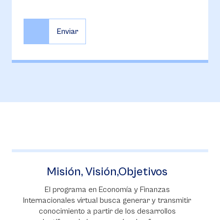
ión, Visión,Objetivos
ograma en Economía y Finanzas
Podrás trami
les virtual busca generar y transmitir
manera rápid
iento a partir de los desarrollos
debes llen