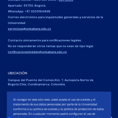
Apartado: 53753, Bogotá.
WhatsApp: +57 3205164838
Correo electrónico para inquietudes generales y servicios de la
Universidad
servicious@unisabana.edu.co
Contacto únicamente para notificaciones legales.
No se responderán otros temas que no sean de tipo legal.
notificacioneslegales@unisabana.edu.co
UBICACIÓN
Campus del Puente del Común,
Km. 7, Autopista Norte de
Bogotá.
Chía, Cundinamarca, Colombia.
Código SNIES 1711
Personería Jurídica:
Resolución 130 del 14 de enero de 1980
.
Al navegar en este sitio web, usted acepta el uso de cookies y el
Ministerio de Educación Nacional.
tratamiento de sus datos personales por parte de la Universidad
conforme a su política de cookies y la política de protección de datos
personales. En cualquier momento podrá configurar el uso de