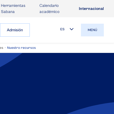
Herramientas
Calendario
Internacional
Sabana
académico
ES
Admisión
MENÚ
les
Nuestro recursos