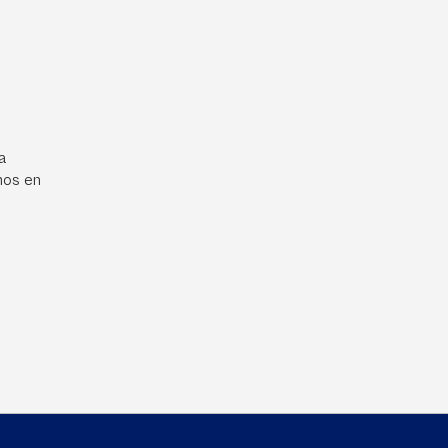
a
mos en