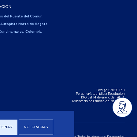
ACIÓN
s del Puente del Común,
 Autopista Norte de Bogotá.
 Cundinamarca, Colombia.
Código SNIES 1711
Personería Jurídica:
Resolución
130 del 14 de enero de 1980
.
Ministerio de Educación Nacional.
CEPTAR
NO, GRACIAS
Copyright 2025 Universidad de La Sabana. Todos los derechos Reservados.