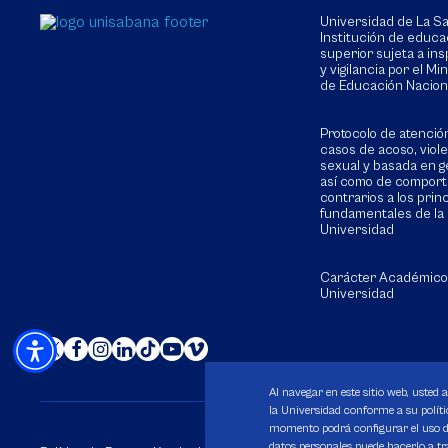
Universidad de La 
Institución de educa
superior sujeta a in
y vigilancia por el Min
de Educación Nacion
Protocolo de atenció
casos de acoso, viol
sexual y basada en g
así como de compor
contrarios a los prin
fundamentales de la
Universidad
Carácter Académico
Universidad
Al navegar en este sitio web, usted 
la Universidad conforme a su polític
momento podrá configurar el uso de
datos personales puede hacerlo a tr