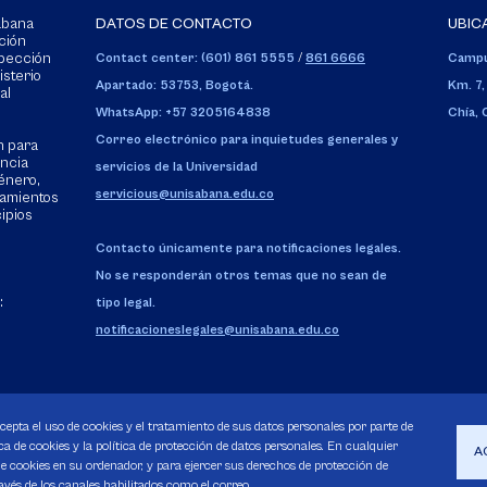
Sabana
DATOS DE CONTACTO
UBIC
ción
spección
Contact center: (601) 861 5555
/
861 6666
Campu
isterio
Apartado: 53753, Bogotá.
Km. 7,
al
WhatsApp: +57 3205164838
Chía,
Correo electrónico para inquietudes generales y
n para
encia
servicios de la Universidad
énero,
servicious@unisabana.edu.co
tamientos
cipios
Contacto únicamente para notificaciones legales.
No se responderán otros temas que no sean de
:
tipo legal.
notificacioneslegales@unisabana.edu.co
acepta el uso de cookies y el tratamiento de sus datos personales por parte de
a de cookies y la política de protección de datos personales. En cualquier
A
 cookies en su ordenador, y para ejercer sus derechos de protección de
avés de los canales habilitados como el correo