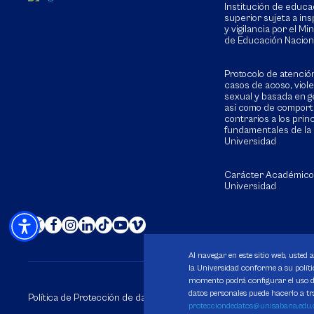
Institución de educa
superior sujeta a in
y vigilancia por el Min
de Educación Nacion
Protocolo de atenció
casos de acoso, viol
sexual y basada en g
así como de compor
contrarios a los prin
fundamentales de la
Universidad
Carácter Académico
Universidad
Al navegar en este sitio web, usted 
la Universidad conforme a su polític
momento podrá configurar el uso de
datos personales puede hacerlo a tr
Política de Protección de datos
Política de Cookies
Derechos 
protecciondedatos@unisabana.edu.