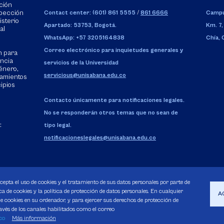
ción
spección
Contact center: (601) 861 5555
/
861 6666
Campu
isterio
Apartado: 53753, Bogotá.
Km. 7,
al
WhatsApp: +57 3205164838
Chía,
Correo electrónico para inquietudes generales y
n para
encia
servicios de la Universidad
énero,
servicious@unisabana.edu.co
tamientos
cipios
Contacto únicamente para notificaciones legales.
No se responderán otros temas que no sean de
:
tipo legal.
notificacioneslegales@unisabana.edu.co
acepta el uso de cookies y el tratamiento de sus datos personales por parte de
a de cookies y la política de protección de datos personales. En cualquier
A
 cookies en su ordenador, y para ejercer sus derechos de protección de
avés de los canales habilitados como el correo
Pecuniarios
co
Más información