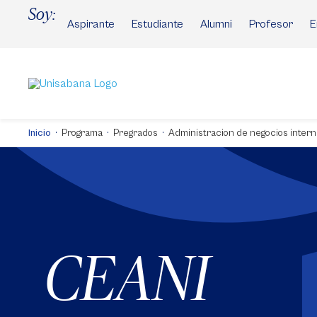
Pasar
Soy:
al
Aspirante
Estudiante
Alumni
Profesor
E
contenido
principal
Inicio
Programa
Pregrados
Administracion de negocios intern
CEANI