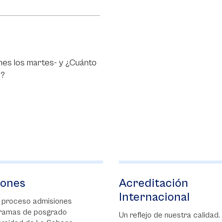
 mes los martes- y ¿Cuánto
I?
itación
Beca Excelencia
nacional
La Beca Excelencia premia a
mejores estudiantes de últi
o de nuestra calidad.