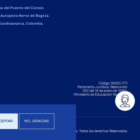
s del Puente del Común,
 Autopista Norte de Bogotá.
 Cundinamarca, Colombia.
Código SNIES 1711
Personería Jurídica:
Resolución
130 del 14 de enero de 1980
.
Ministerio de Educación Nacional.
CEPTAR
NO, GRACIAS
Copyright 2025 Universidad de La Sabana. Todos los derechos Reservados.