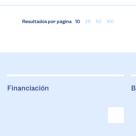
Resultados por página
10
25
50
100
Financiación
B