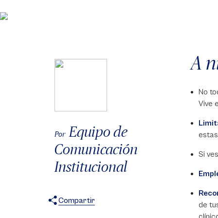
A n
No to
Vive e
Limit
Equipo de
Por
estas
Comunicación
Si ve
Institucional
Emple
Recon
Compartir
de tu
X
Facebook
WhatsApp
clínic