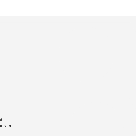
a
mos en