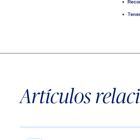
Reco
Tene
Artículos rela