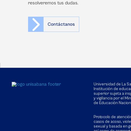
resolveremos tus dudas.
Contáctanos
Universidad de La 
Institución de educa
superior sujeta a in
y vigilancia por el Min
de Educación Nacion
Protocolo de atenció
casos de acoso, viol
sexual y basada en g