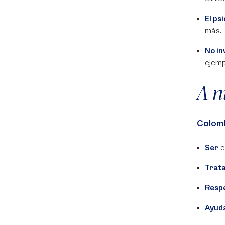
El ps
más.
No in
ejemp
A n
Colomb
Ser
e
Trata
Resp
Ayud