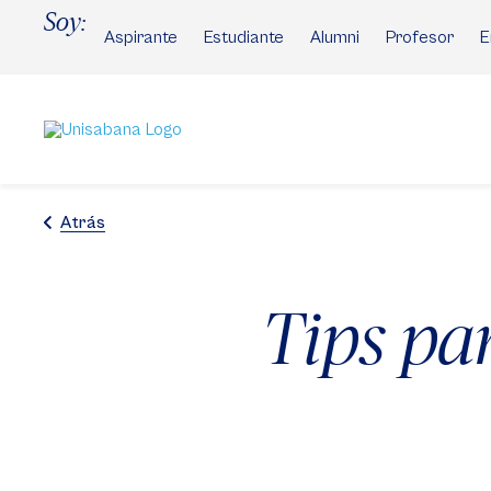
Pasar
Soy:
al
Aspirante
Estudiante
Alumni
Profesor
E
contenido
principal
Atrás
Tips pa