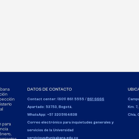
Sabana
DATOS DE CONTACTO
UBIC
ción
spección
Contact center: (601) 861 5555
/
861 6666
Campu
isterio
Apartado: 53753, Bogotá.
Km. 7,
al
WhatsApp: +57 3205164838
Chía,
Correo electrónico para inquietudes generales y
n para
encia
servicios de la Universidad
énero,
servicious@unisabana.edu.co