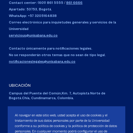
Contact center: (601) 861 5555
/
861 6666
Apartado: 53753, Bogotá.
WhatsApp: +57 3205164838
Correo electrónico para inquietudes generales y servicios de la
Universidad
servicious@unisabana.edu.co
Contacto únicamente para notificaciones legales.
No se responderán otros temas que no sean de tipo legal.
notificacioneslegales@unisabana.edu.co
UBICACIÓN
Campus del Puente del Común,
Km. 7, Autopista Norte de
Bogotá.
Chía, Cundinamarca, Colombia.
Código SNIES 1711
Personería Jurídica:
Resolución 130 del 14 de enero de 1980
.
Al navegar en este sitio web, usted acepta el uso de cookies y el
Ministerio de Educación Nacional.
tratamiento de sus datos personales por parte de la Universidad
conforme a su política de cookies y la política de protección de datos
personales. En cualquier momento podrá configurar el uso de