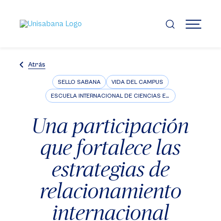
Pasar
al
contenido
MENÚ
principal
Atrás
SELLO SABANA
VIDA DEL CAMPUS
ESCUELA INTERNACIONAL DE CIENCIAS ECONÓMICAS Y ADMINISTRATIVAS
Una participación
que fortalece las
estrategias de
relacionamiento
internacional