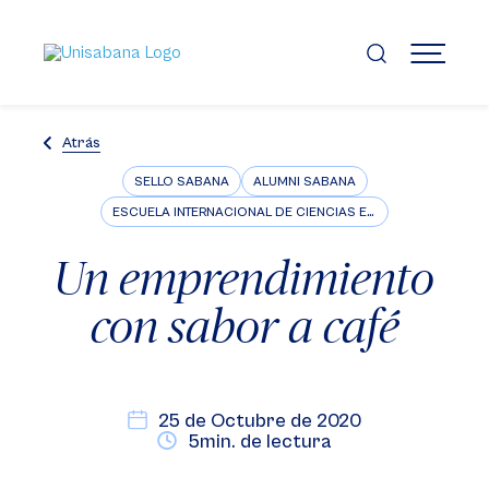
Pasar
al
contenido
MENÚ
principal
Atrás
SELLO SABANA
ALUMNI SABANA
ESCUELA INTERNACIONAL DE CIENCIAS ECONÓMICAS Y ADMINISTRATIVAS
Un emprendimiento
con sabor a café
25 de Octubre de 2020
5min. de lectura