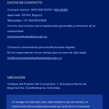
DATOS DE CONTACTO
Contact center: (601) 861 5555
/
861 6666
Apartado: 53753, Bogotá.
WhatsApp: +57 3205164838
Correo electrónico para inquietudes generales y servicios de la
Universidad
servicious@unisabana.edu.co
Contacto únicamente para notificaciones legales.
No se responderán otros temas que no sean de tipo legal.
notificacioneslegales@unisabana.edu.co
UBICACIÓN
Campus del Puente del Común,
Km. 7, Autopista Norte de
Bogotá.
Chía, Cundinamarca, Colombia.
Código SNIES 1711
Personería Jurídica:
Resolución 130 del 14 de enero de 1980
.
Al navegar en este sitio web, usted acepta el uso de cookies y el
Ministerio de Educación Nacional.
tratamiento de sus datos personales por parte de la Universidad