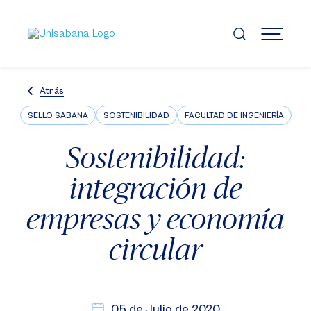
Pasar
al
contenido
MENÚ
principal
Atrás
SELLO SABANA
SOSTENIBILIDAD
FACULTAD DE INGENIERÍA
Sostenibilidad:
integración de
empresas y economía
circular
05 de Julio de 2020