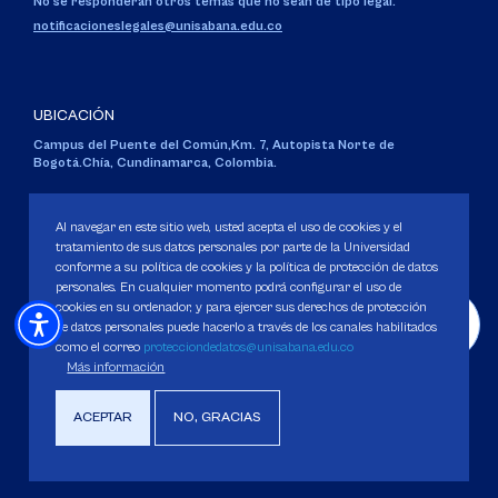
No se responderán otros temas que no sean de tipo legal.
notificacioneslegales@unisabana.edu.co
UBICACIÓN
Campus del Puente del Común,
Km. 7, Autopista Norte de
Bogotá.
Chía, Cundinamarca, Colombia.
Código SNIES 1711
Personería Jurídica:
Resolución 130 del 14 de enero de 1980
.
Al navegar en este sitio web, usted acepta el uso de cookies y el
Ministerio de Educación Nacional.
tratamiento de sus datos personales por parte de la Universidad
conforme a su política de cookies y la política de protección de datos
personales. En cualquier momento podrá configurar el uso de
cookies en su ordenador, y para ejercer sus derechos de protección
de datos personales puede hacerlo a través de los canales habilitados
como el correo
protecciondedatos@unisabana.edu.co
Política de Protección de datos
Más información
Política de Cookies
Derechos Pecuniarios
ACEPTAR
NO, GRACIAS
Copyright 2025 Universidad de La Sabana. Todos los derechos Reservados.