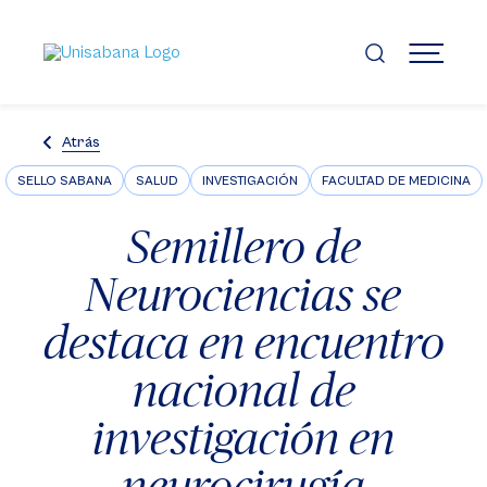
Pasar
al
contenido
MENÚ
principal
Atrás
SELLO SABANA
SALUD
INVESTIGACIÓN
FACULTAD DE MEDICINA
Semillero de
Neurociencias se
destaca en encuentro
nacional de
investigación en
neurocirugía