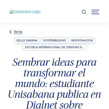
Pasar
al
contenido
MENÚ
principal
Atrás
SELLO SABANA
SOSTENIBILIDAD
INVESTIGACIÓN
ESCUELA INTERNACIONAL DE CIENCIAS ECONÓMICAS Y ADMINISTRATIVAS
Sembrar ideas para
transformar el
mundo: estudiante
Unisabana publica en
Dialnet sobre