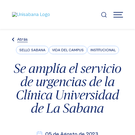
Pasar
al
contenido
MENÚ
principal
Atrás
SELLO SABANA
VIDA DEL CAMPUS
INSTITUCIONAL
Se amplía el servicio
de urgencias de la
Clínica Universidad
de La Sabana
05 de Agosto de 2023