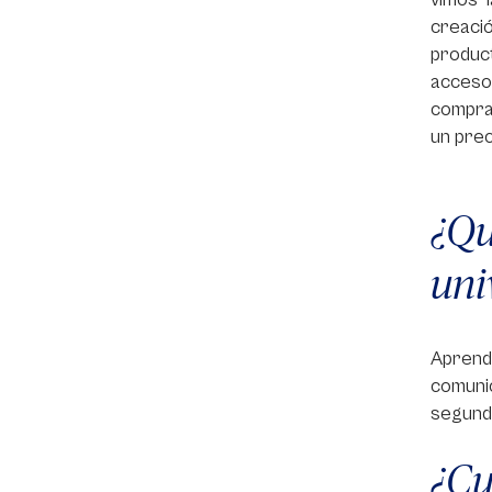
creaci
produc
acceso
compra 
un prec
¿Q
uni
Aprend
comunic
segundo
¿C