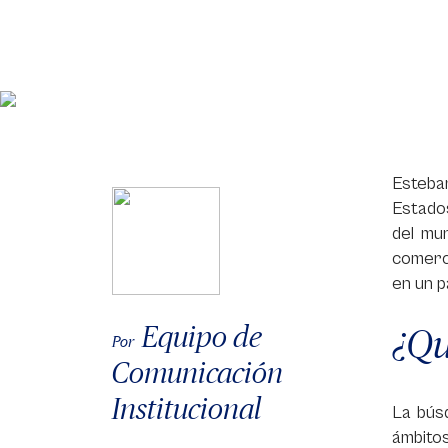
Esteba
Estado
del mu
comerc
en un p
Equipo de
¿Qu
Por
Comunicación
Institucional
La búsq
ámbito