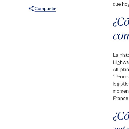
que ho
Compartir
¿Có
X
Facebook
WhatsApp
co
La hist
Highwa
Allí pl
“Proce
logíst
moment
Frances
¿Có