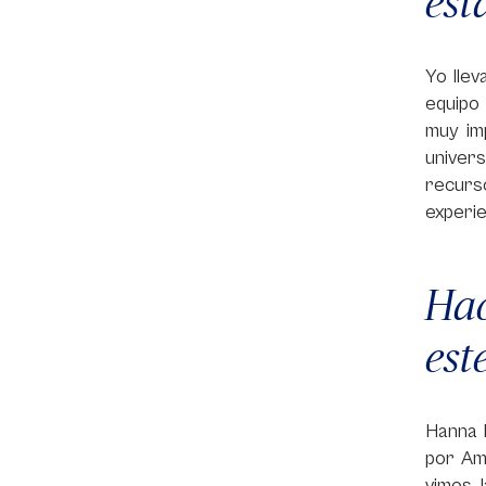
est
Yo lle
equipo 
muy im
univer
recurso
experie
Hac
est
Hanna 
por Am
vimos 