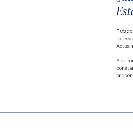
Est
Estado
extrem
Actualm
A la co
consta
crecer 