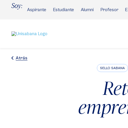
Pasar
Soy:
al
Aspirante
Estudiante
Alumni
Profesor
E
contenido
principal
Atrás
SELLO SABANA
Ret
empren