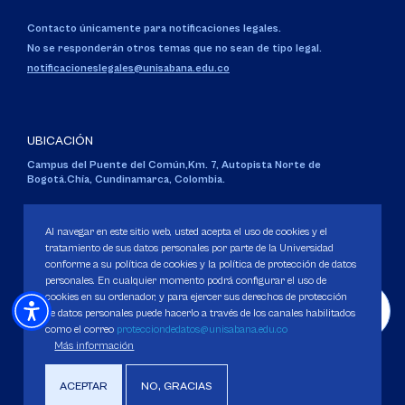
Contacto únicamente para notificaciones legales.
No se responderán otros temas que no sean de tipo legal.
notificacioneslegales@unisabana.edu.co
UBICACIÓN
Campus del Puente del Común,
Km. 7, Autopista Norte de
Bogotá.
Chía, Cundinamarca, Colombia.
Código SNIES 1711
Personería Jurídica:
Resolución 130 del 14 de enero de 1980
.
Al navegar en este sitio web, usted acepta el uso de cookies y el
Ministerio de Educación Nacional.
tratamiento de sus datos personales por parte de la Universidad
conforme a su política de cookies y la política de protección de datos
personales. En cualquier momento podrá configurar el uso de
cookies en su ordenador, y para ejercer sus derechos de protección
de datos personales puede hacerlo a través de los canales habilitados
como el correo
protecciondedatos@unisabana.edu.co
Política de Protección de datos
Más información
Política de Cookies
Derechos Pecuniarios
ACEPTAR
NO, GRACIAS