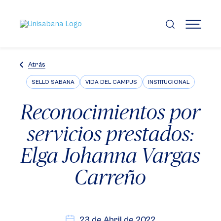
Pasar
al
contenido
MENÚ
principal
Atrás
SELLO SABANA
VIDA DEL CAMPUS
INSTITUCIONAL
Reconocimientos por
servicios prestados:
Elga Johanna Vargas
Carreño
23 de Abril de 2022