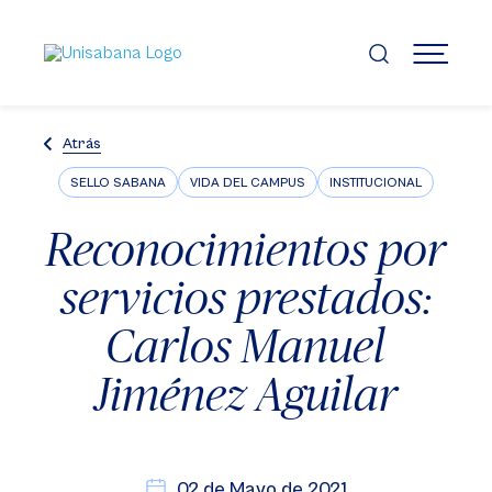
Pasar
al
contenido
MENÚ
principal
Atrás
SELLO SABANA
VIDA DEL CAMPUS
INSTITUCIONAL
Reconocimientos por
servicios prestados:
Carlos Manuel
Jiménez Aguilar
02 de Mayo de 2021