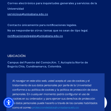
Correo electrónico para inquietudes generales y servicios de la
Universidad
servicious@unisabana.edu.co
Contacto únicamente para notificaciones legales.
No se responderán otros temas que no sean de tipo legal.
notificacioneslegales@unisabana.edu.co
UBICACIÓN
Campus del Puente del Común,
Km. 7, Autopista Norte de
Bogotá.
Chía, Cundinamarca, Colombia.
Código SNIES 1711
Personería Jurídica:
Resolución 130 del 14 de enero de 1980
.
Al navegar en este sitio web, usted acepta el uso de cookies y el
Ministerio de Educación Nacional.
tratamiento de sus datos personales por parte de la Universidad
conforme a su política de cookies y la política de protección de datos
personales. En cualquier momento podrá configurar el uso de
cookies en su ordenador, y para ejercer sus derechos de protección
de datos personales puede hacerlo a través de los canales habilitados
como el correo
protecciondedatos@unisabana.edu.co
Política de Protección de datos