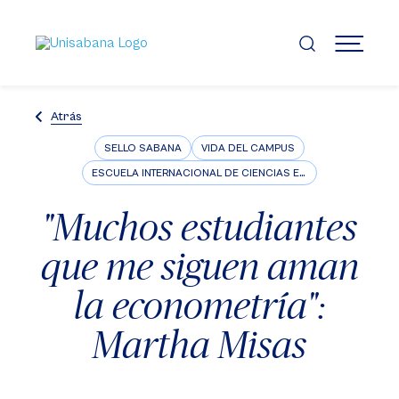
Pasar
al
contenido
MENÚ
principal
Atrás
SELLO SABANA
VIDA DEL CAMPUS
ESCUELA INTERNACIONAL DE CIENCIAS ECONÓMICAS Y ADMINISTRATIVAS
"Muchos estudiantes
que me siguen aman
la econometría":
Martha Misas