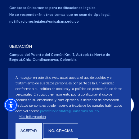
Contacto únicamente para notificaciones legales.
No se responderán otros temas que no sean de tipo legal.
notificacioneslegales@unisabana.edu.co
UBICACIÓN
Campus del Puente del Común,
Km. 7, Autopista Norte de
Bogotá.
Chía, Cundinamarca, Colombia.
Código SNIES 1711
Personería Jurídica:
Resolución 130 del 14 de enero de 1980
.
Al navegar en este sitio web, usted acepta el uso de cookies y el
Ministerio de Educación Nacional.
tratamiento de sus datos personales por parte de la Universidad
conforme a su política de cookies y la política de protección de datos
personales. En cualquier momento podrá configurar el uso de
cookies en su ordenador, y para ejercer sus derechos de protección
de datos personales puede hacerlo a través de los canales habilitados
como el correo
protecciondedatos@unisabana.edu.co
Política de Protección de datos
Más información
Política de Cookies
Derechos Pecuniarios
ACEPTAR
NO, GRACIAS