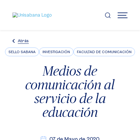
Pasar
al
contenido
MENÚ
principal
Atrás
SELLO SABANA
INVESTIGACIÓN
FACULTAD DE COMUNICACIÓN
Medios de
comunicación al
servicio de la
educación
07 de Mayo de 2020