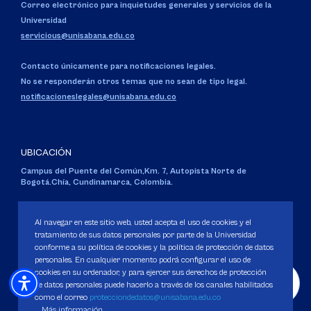
Correo electrónico para inquietudes generales y servicios de la
Universidad
servicious@unisabana.edu.co
Contacto únicamente para notificaciones legales.
No se responderán otros temas que no sean de tipo legal.
notificacioneslegales@unisabana.edu.co
UBICACIÓN
Campus del Puente del Común,
Km. 7, Autopista Norte de
Bogotá.
Chía, Cundinamarca, Colombia.
Código SNIES 1711
Personería Jurídica:
Resolución 130 del 14 de enero de 1980
.
Al navegar en este sitio web, usted acepta el uso de cookies y el
Ministerio de Educación Nacional.
tratamiento de sus datos personales por parte de la Universidad
conforme a su política de cookies y la política de protección de datos
personales. En cualquier momento podrá configurar el uso de
cookies en su ordenador, y para ejercer sus derechos de protección
de datos personales puede hacerlo a través de los canales habilitados
como el correo
protecciondedatos@unisabana.edu.co
Política de Protección de datos
Más información