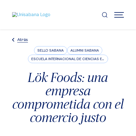
Pasar
al
contenido
MENÚ
principal
Atrás
SELLO SABANA
ALUMNI SABANA
ESCUELA INTERNACIONAL DE CIENCIAS ECONÓMICAS Y ADMINISTRATIVAS
Lök Foods: una
empresa
comprometida con el
comercio justo