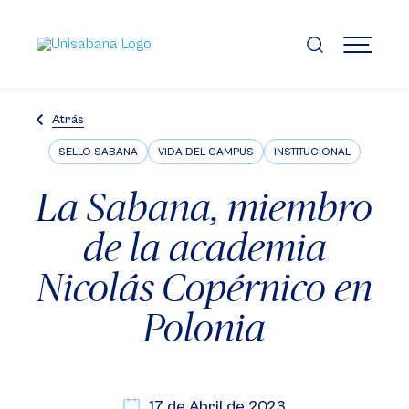
Pasar
al
contenido
MENÚ
principal
Atrás
SELLO SABANA
VIDA DEL CAMPUS
INSTITUCIONAL
La Sabana, miembro
de la academia
Nicolás Copérnico en
Polonia
17 de Abril de 2023