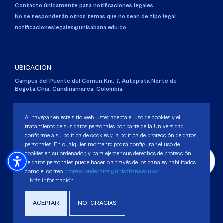
Contacto únicamente para notificaciones legales.
No se responderán otros temas que no sean de tipo legal.
notificacioneslegales@unisabana.edu.co
UBICACIÓN
Campus del Puente del Común,
Km. 7, Autopista Norte de
Bogotá.
Chía, Cundinamarca, Colombia.
Código SNIES 1711
Personería Jurídica:
Resolución 130 del 14 de enero de 1980
.
Al navegar en este sitio web, usted acepta el uso de cookies y el
Ministerio de Educación Nacional.
tratamiento de sus datos personales por parte de la Universidad
conforme a su política de cookies y la política de protección de datos
personales. En cualquier momento podrá configurar el uso de
cookies en su ordenador, y para ejercer sus derechos de protección
de datos personales puede hacerlo a través de los canales habilitados
como el correo
protecciondedatos@unisabana.edu.co
Política de Protección de datos
Más información
Política de Cookies
Derechos Pecuniarios
ACEPTAR
NO, GRACIAS
Copyright 2025 Universidad de La Sabana. Todos los derechos Reservados.