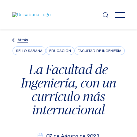
Pasar
al
contenido
MENÚ
principal
Atrás
SELLO SABANA
EDUCACIÓN
FACULTAD DE INGENIERÍA
La Facultad de
Ingeniería, con un
currículo más
internacional
07 de Agosto de 2023