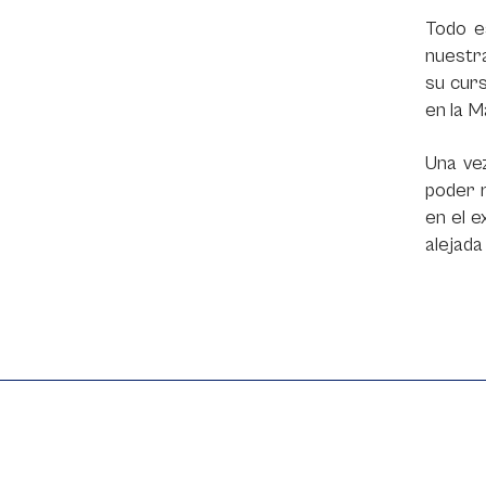
Todo e
nuestr
su curs
en la M
Una vez
poder r
en el e
alejada