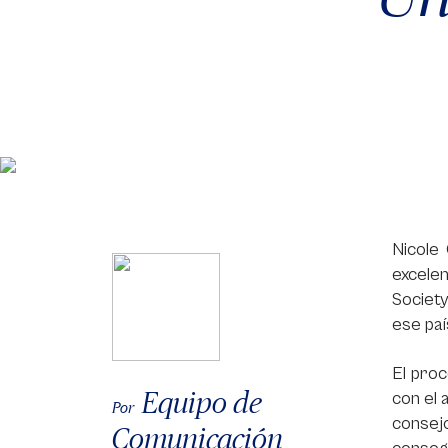
Nicole
excele
Society
ese paí
El pro
Equipo de
con el 
Por
consej
Comunicación