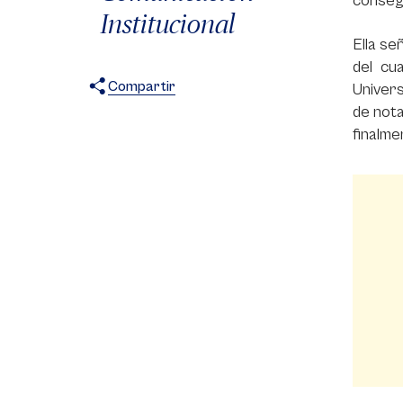
consegu
Institucional
Ella se
del cu
Compartir
Univers
de nota
X
Facebook
WhatsApp
finalme