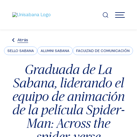
Pasar
al
contenido
MENÚ
principal
Atrás
SELLO SABANA
ALUMNI SABANA
FACULTAD DE COMUNICACIÓN
Graduada de La
Sabana, liderando el
equipo de animación
de la película Spider-
Man: Across the
spider-verse