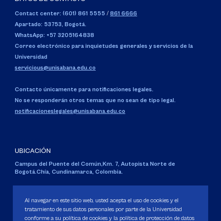
Contact center: (601) 861 5555
/
861 6666
Apartado: 53753, Bogotá.
WhatsApp: +57 3205164838
Correo electrónico para inquietudes generales y servicios de la
Universidad
servicious@unisabana.edu.co
Contacto únicamente para notificaciones legales.
No se responderán otros temas que no sean de tipo legal.
notificacioneslegales@unisabana.edu.co
UBICACIÓN
Campus del Puente del Común,
Km. 7, Autopista Norte de
Bogotá.
Chía, Cundinamarca, Colombia.
Código SNIES 1711
Personería Jurídica:
Resolución 130 del 14 de enero de 1980
.
Al navegar en este sitio web, usted acepta el uso de cookies y el
Ministerio de Educación Nacional.
tratamiento de sus datos personales por parte de la Universidad
conforme a su política de cookies y la política de protección de datos