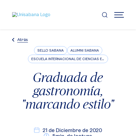
Pasar
al
contenido
MENÚ
principal
Atrás
SELLO SABANA
ALUMNI SABANA
ESCUELA INTERNACIONAL DE CIENCIAS ECONÓMICAS Y ADMINISTRATIVAS
Graduada de
gastronomía,
"marcando estilo"
21 de Diciembre de 2020