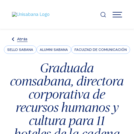
Pasar
al
contenido
MENÚ
principal
Atrás
SELLO SABANA
ALUMNI SABANA
FACULTAD DE COMUNICACIÓN
Graduada
comsabana, directora
corporativa de
recursos humanos y
cultura para 11
hoteles de la cadena