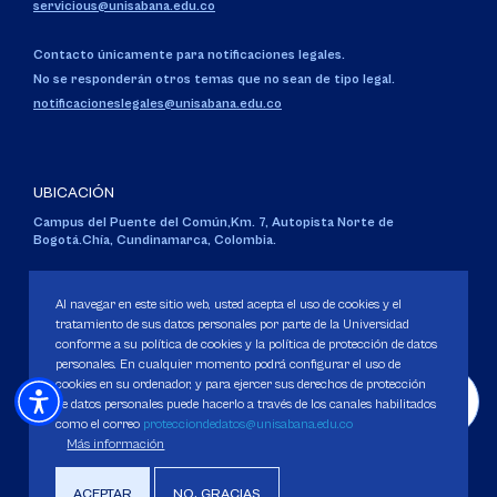
servicious@unisabana.edu.co
Contacto únicamente para notificaciones legales.
No se responderán otros temas que no sean de tipo legal.
notificacioneslegales@unisabana.edu.co
UBICACIÓN
Campus del Puente del Común,
Km. 7, Autopista Norte de
Bogotá.
Chía, Cundinamarca, Colombia.
Código SNIES 1711
Personería Jurídica:
Resolución 130 del 14 de enero de 1980
.
Al navegar en este sitio web, usted acepta el uso de cookies y el
Ministerio de Educación Nacional.
tratamiento de sus datos personales por parte de la Universidad
conforme a su política de cookies y la política de protección de datos
personales. En cualquier momento podrá configurar el uso de
cookies en su ordenador, y para ejercer sus derechos de protección
de datos personales puede hacerlo a través de los canales habilitados
como el correo
protecciondedatos@unisabana.edu.co
Política de Protección de datos
Más información
Política de Cookies
Derechos Pecuniarios
ACEPTAR
NO, GRACIAS