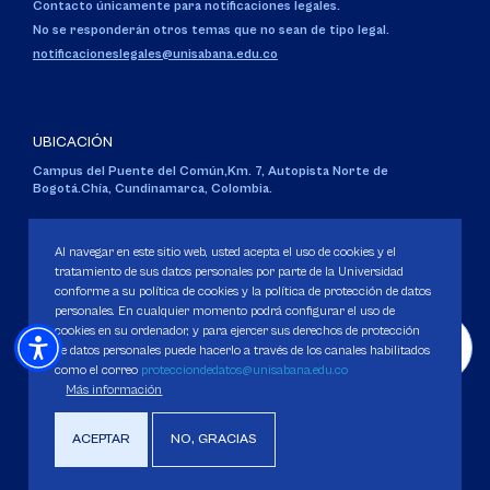
Contacto únicamente para notificaciones legales.
No se responderán otros temas que no sean de tipo legal.
notificacioneslegales@unisabana.edu.co
UBICACIÓN
Campus del Puente del Común,
Km. 7, Autopista Norte de
Bogotá.
Chía, Cundinamarca, Colombia.
Código SNIES 1711
Personería Jurídica:
Resolución 130 del 14 de enero de 1980
.
Al navegar en este sitio web, usted acepta el uso de cookies y el
Ministerio de Educación Nacional.
tratamiento de sus datos personales por parte de la Universidad
conforme a su política de cookies y la política de protección de datos
personales. En cualquier momento podrá configurar el uso de
cookies en su ordenador, y para ejercer sus derechos de protección
de datos personales puede hacerlo a través de los canales habilitados
como el correo
protecciondedatos@unisabana.edu.co
Política de Protección de datos
Más información
Política de Cookies
Derechos Pecuniarios
ACEPTAR
NO, GRACIAS
Copyright 2025 Universidad de La Sabana. Todos los derechos Reservados.