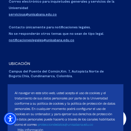
Correo electrónico para inquietudes generales y servicios de la
Universidad
servicious@unisabana.edu.co
Contacto únicamente para notificaciones legales.
No se responderán otros temas que no sean de tipo legal.
notificacioneslegales@unisabana.edu.co
UBICACIÓN
Campus del Puente del Común,
Km. 7, Autopista Norte de
Bogotá.
Chía, Cundinamarca, Colombia.
Código SNIES 1711
Personería Jurídica:
Resolución 130 del 14 de enero de 1980
.
Al navegar en este sitio web, usted acepta el uso de cookies y el
Ministerio de Educación Nacional.
tratamiento de sus datos personales por parte de la Universidad
conforme a su política de cookies y la política de protección de datos
personales. En cualquier momento podrá configurar el uso de
cookies en su ordenador, y para ejercer sus derechos de protección
de datos personales puede hacerlo a través de los canales habilitados
como el correo
protecciondedatos@unisabana.edu.co
Política de Protección de datos
Más información