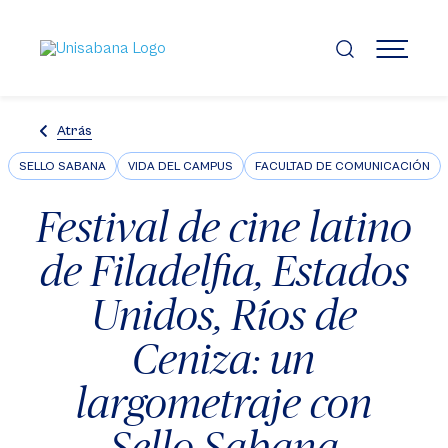
Pasar
al
contenido
MENÚ
principal
Atrás
SELLO SABANA
VIDA DEL CAMPUS
FACULTAD DE COMUNICACIÓN
Festival de cine latino
de Filadelfia, Estados
Unidos, Ríos de
Ceniza: un
largometraje con
Sello Sabana